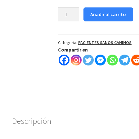
RECETA
Añadir al carrito
CANINO
42.5KG
cantidad
Categoría:
PACIENTES SANOS CANINOS
Compartir en
Descripción