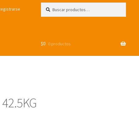
Buscar
Buscar
Registrarse
por:
$
0
0 productos
 42.5KG