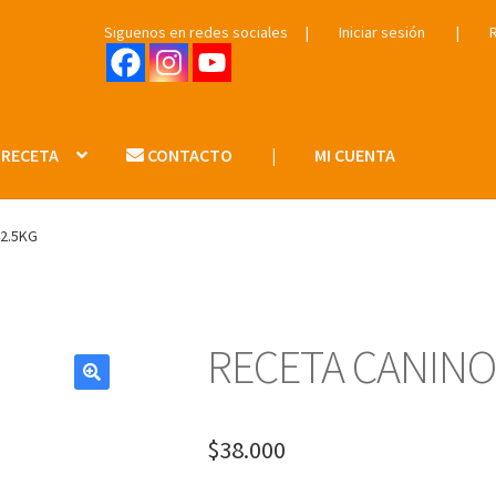
Siguenos en redes sociales
|
Iniciar sesión
|
 RECETA
CONTACTO
|
MI CUENTA
2.5KG
RECETA CANINO
$
38.000