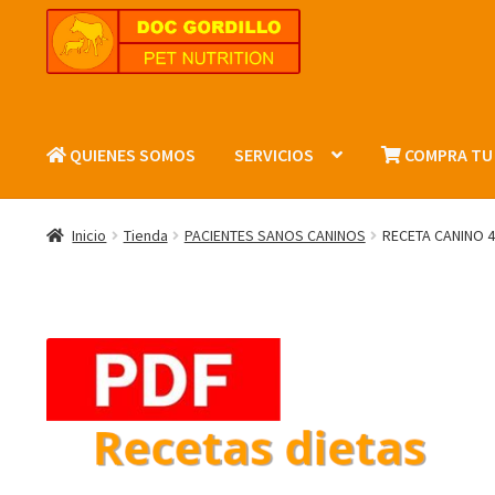
Ir
Ir
a
al
la
contenido
navegación
QUIENES SOMOS
SERVICIOS
COMPRA TU
Inicio
Tienda
PACIENTES SANOS CANINOS
RECETA CANINO 4