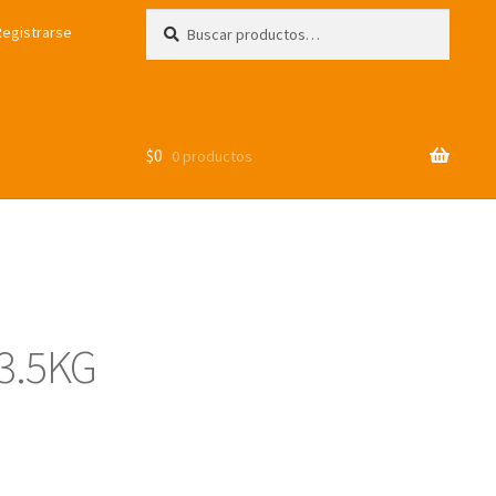
Buscar
Buscar
Registrarse
por:
$
0
0 productos
3.5KG