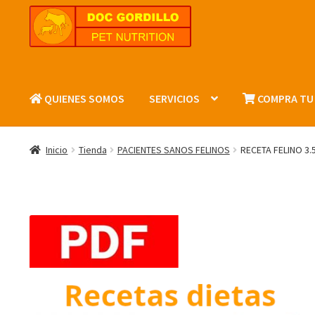
Ir
Ir
a
al
la
contenido
navegación
QUIENES SOMOS
SERVICIOS
COMPRA TU
Inicio
Tienda
PACIENTES SANOS FELINOS
RECETA FELINO 3.