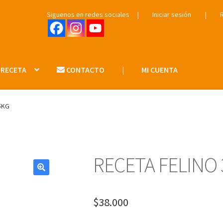
Siguenos en redes sociales
|
Iniciar sesión
|
 RECETA
CONTACTO
|
MI CUENTA
5KG
RECETA FELINO 
$
38.000